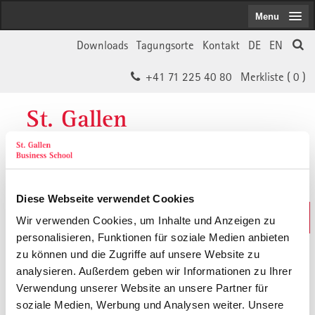
Menu
Downloads
Tagungsorte
Kontakt
DE
EN
+41 71 225 40 80
Merkliste (
0
)
St. Gallen
Business School
Diese Webseite verwendet Cookies
Weiterbildungs-Suche
Wir verwenden Cookies, um Inhalte und Anzeigen zu
In 30 Sekunden das Passende finden
personalisieren, Funktionen für soziale Medien anbieten
zu können und die Zugriffe auf unsere Website zu
analysieren. Außerdem geben wir Informationen zu Ihrer
Der von Ihnen gesuchte Inhalt ist
Verwendung unserer Website an unsere Partner für
soziale Medien, Werbung und Analysen weiter. Unsere
vermutlich umgezogen.