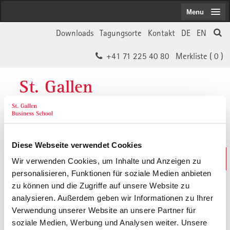
Menu
Downloads
Tagungsorte
Kontakt
DE
EN
+41 71 225 40 80
Merkliste (
0
)
St. Gallen
Business School
Diese Webseite verwendet Cookies
Weiterbildungs-Suche
Wir verwenden Cookies, um Inhalte und Anzeigen zu
In 30 Sekunden das Passende finden
personalisieren, Funktionen für soziale Medien anbieten
zu können und die Zugriffe auf unsere Website zu
analysieren. Außerdem geben wir Informationen zu Ihrer
Der von Ihnen gesuchte Inhalt ist
Verwendung unserer Website an unsere Partner für
soziale Medien, Werbung und Analysen weiter. Unsere
vermutlich umgezogen.