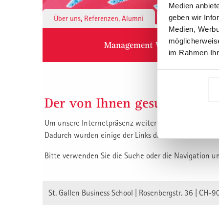
Medien anbiete
geben wir Info
Über uns, Referenzen, Alumni
Institute & 
Medien, Werbun
möglicherweise
Management Weiterbildung
im Rahmen Ihr
Der von Ihnen gesuchte Inha
Um unsere Internetpräsenz weiter zu verbessern, habe
Dadurch wurden einige der Links die auf unsere Inha
Bitte verwenden Sie die Suche oder die Navigation u
St. Gallen Business School | Rosenbergstr. 36 | CH-9