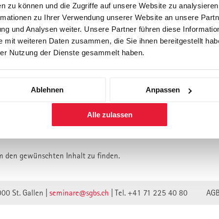
n zu können und die Zugriffe auf unsere Website zu analysiere
rmationen zu Ihrer Verwendung unserer Website an unsere Partne
Forschung
Inhouse, Consulting
Corporate 
g und Analysen weiter. Unsere Partner führen diese Informatio
Berufsbegleitendes Praxisstud
 mit weiteren Daten zusammen, die Sie ihnen bereitgestellt habe
für Führungskräfte
er Nutzung der Dienste gesammelt haben.
Ablehnen
Anpassen
lt ist vermutlich umgezogen.
Alle zulassen
n wir unsere Webseite auf eine neue technische Basis gestellt.
lte verweisen unwirksam.
m den gewünschten Inhalt zu finden.
000 St. Gallen |
seminare@sgbs.ch
|
Tel. +41 71 225 40 80
AG