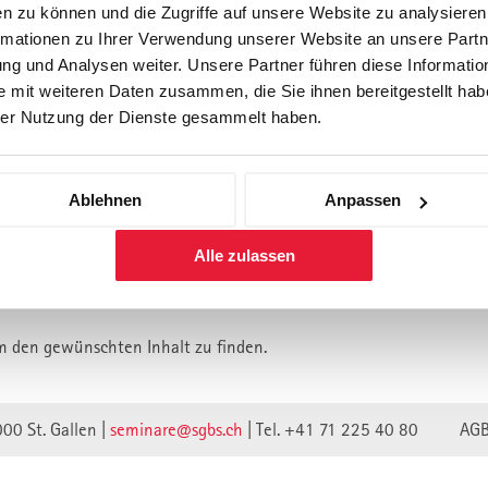
n zu können und die Zugriffe auf unsere Website zu analysiere
rmationen zu Ihrer Verwendung unserer Website an unsere Partne
Forschung
Inhouse, Consulting
Corporate 
g und Analysen weiter. Unsere Partner führen diese Informatio
Berufsbegleitendes Praxisstud
 mit weiteren Daten zusammen, die Sie ihnen bereitgestellt habe
für Führungskräfte
er Nutzung der Dienste gesammelt haben.
Ablehnen
Anpassen
lt ist vermutlich umgezogen.
Alle zulassen
n wir unsere Webseite auf eine neue technische Basis gestellt.
lte verweisen unwirksam.
m den gewünschten Inhalt zu finden.
000 St. Gallen |
seminare@sgbs.ch
|
Tel. +41 71 225 40 80
AG