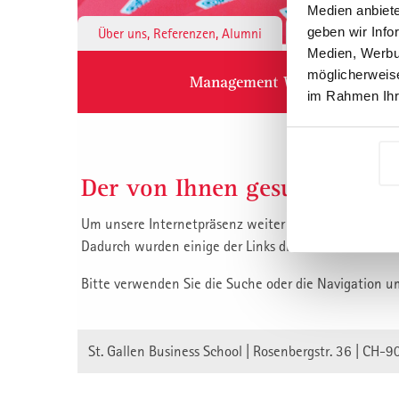
Medien anbiete
geben wir Info
Über uns, Referenzen, Alumni
Institute & 
Medien, Werbun
möglicherweise
Management Weiterbildung
im Rahmen Ihr
Der von Ihnen gesuchte Inha
Um unsere Internetpräsenz weiter zu verbessern, habe
Dadurch wurden einige der Links die auf unsere Inha
Bitte verwenden Sie die Suche oder die Navigation u
St. Gallen Business School | Rosenbergstr. 36 | CH-9