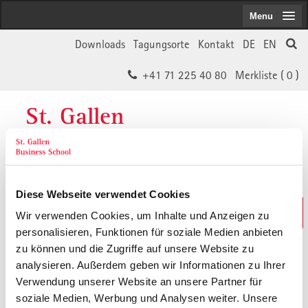
Menu
Downloads
Tagungsorte
Kontakt
DE
EN
+41 71 225 40 80
Merkliste (
0
)
St. Gallen
Business School
Diese Webseite verwendet Cookies
Weiterbildungs-Suche
Wir verwenden Cookies, um Inhalte und Anzeigen zu
In 30 Sekunden das Passende finden
personalisieren, Funktionen für soziale Medien anbieten
zu können und die Zugriffe auf unsere Website zu
analysieren. Außerdem geben wir Informationen zu Ihrer
Der von Ihnen gesuchte Inhalt ist
Verwendung unserer Website an unsere Partner für
soziale Medien, Werbung und Analysen weiter. Unsere
vermutlich umgezogen.