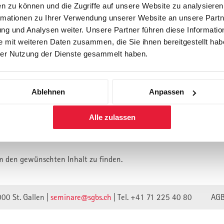
n zu können und die Zugriffe auf unsere Website zu analysiere
rmationen zu Ihrer Verwendung unserer Website an unsere Partne
Forschung
Inhouse, Consulting
Corporate 
g und Analysen weiter. Unsere Partner führen diese Informatio
Berufsbegleitendes Praxisstud
 mit weiteren Daten zusammen, die Sie ihnen bereitgestellt habe
für Führungskräfte
er Nutzung der Dienste gesammelt haben.
Ablehnen
Anpassen
lt ist vermutlich umgezogen.
Alle zulassen
n wir unsere Webseite auf eine neue technische Basis gestellt.
lte verweisen unwirksam.
m den gewünschten Inhalt zu finden.
000 St. Gallen |
seminare@sgbs.ch
|
Tel. +41 71 225 40 80
AG