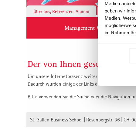
Medien anbiete
geben wir Info
Über uns, Referenzen, Alumni
Institute & 
Medien, Werbun
möglicherweise
Management Weiterbildung
im Rahmen Ihr
Der von Ihnen gesuchte Inha
Um unsere Internetpräsenz weiter zu verbessern, habe
Dadurch wurden einige der Links die auf unsere Inha
Bitte verwenden Sie die Suche oder die Navigation u
St. Gallen Business School | Rosenbergstr. 36 | CH-9