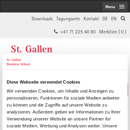
Menu
Downloads
Tagungsorte
Kontakt
DE
EN
+41 71 225 40 80
Merkliste (
0
)
St. Gallen
Business School
Diese Webseite verwendet Cookies
Weiterbildungs-Suche
Wir verwenden Cookies, um Inhalte und Anzeigen zu
In 30 Sekunden das Passende finden
personalisieren, Funktionen für soziale Medien anbieten
zu können und die Zugriffe auf unsere Website zu
analysieren. Außerdem geben wir Informationen zu Ihrer
Der von Ihnen gesuchte Inhalt ist
Verwendung unserer Website an unsere Partner für
soziale Medien, Werbung und Analysen weiter. Unsere
vermutlich umgezogen.