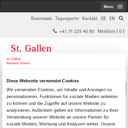
Menu
Downloads
Tagungsorte
Kontakt
DE
EN
+41 71 225 40 80
Merkliste (
0
)
St. Gallen
Business School
Diese Webseite verwendet Cookies
Weiterbildungs-Suche
Wir verwenden Cookies, um Inhalte und Anzeigen zu
In 30 Sekunden das Passende finden
personalisieren, Funktionen für soziale Medien anbieten
zu können und die Zugriffe auf unsere Website zu
analysieren. Außerdem geben wir Informationen zu Ihrer
Der von Ihnen gesuchte Inhalt ist
Verwendung unserer Website an unsere Partner für
soziale Medien, Werbung und Analysen weiter. Unsere
vermutlich umgezogen.