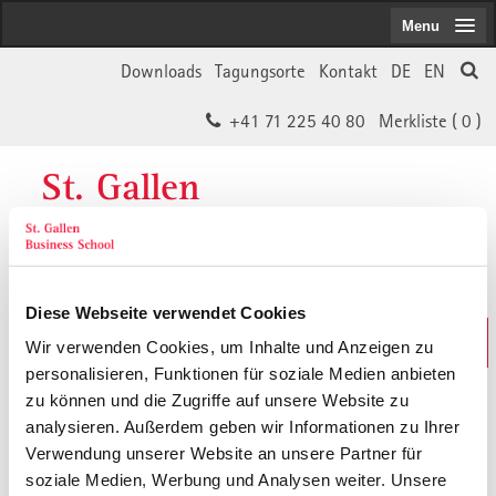
Menu
Downloads
Tagungsorte
Kontakt
DE
EN
+41 71 225 40 80
Merkliste (
0
)
St. Gallen
Business School
Diese Webseite verwendet Cookies
Weiterbildungs-Suche
Wir verwenden Cookies, um Inhalte und Anzeigen zu
In 30 Sekunden das Passende finden
personalisieren, Funktionen für soziale Medien anbieten
zu können und die Zugriffe auf unsere Website zu
analysieren. Außerdem geben wir Informationen zu Ihrer
Der von Ihnen gesuchte Inhalt ist
Verwendung unserer Website an unsere Partner für
soziale Medien, Werbung und Analysen weiter. Unsere
vermutlich umgezogen.