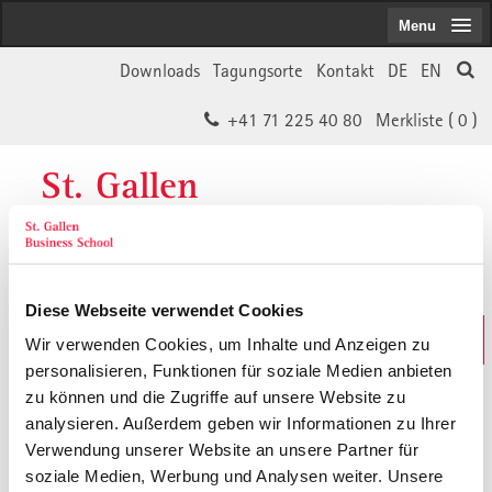
Menu
Downloads
Tagungsorte
Kontakt
DE
EN
+41 71 225 40 80
Merkliste (
0
)
St. Gallen
Business School
Diese Webseite verwendet Cookies
Weiterbildungs-Suche
Wir verwenden Cookies, um Inhalte und Anzeigen zu
In 30 Sekunden das Passende finden
personalisieren, Funktionen für soziale Medien anbieten
zu können und die Zugriffe auf unsere Website zu
analysieren. Außerdem geben wir Informationen zu Ihrer
Der von Ihnen gesuchte Inhalt ist
Verwendung unserer Website an unsere Partner für
soziale Medien, Werbung und Analysen weiter. Unsere
vermutlich umgezogen.