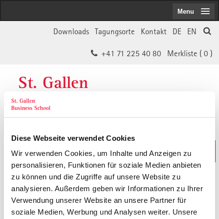
Menu
Downloads
Tagungsorte
Kontakt
DE
EN
+41 71 225 40 80
Merkliste (
0
)
St. Gallen
Business School
Diese Webseite verwendet Cookies
Weiterbildungs-Suche
Wir verwenden Cookies, um Inhalte und Anzeigen zu
In 30 Sekunden das Passende finden
personalisieren, Funktionen für soziale Medien anbieten
zu können und die Zugriffe auf unsere Website zu
analysieren. Außerdem geben wir Informationen zu Ihrer
Der von Ihnen gesuchte Inhalt ist
Verwendung unserer Website an unsere Partner für
soziale Medien, Werbung und Analysen weiter. Unsere
vermutlich umgezogen.