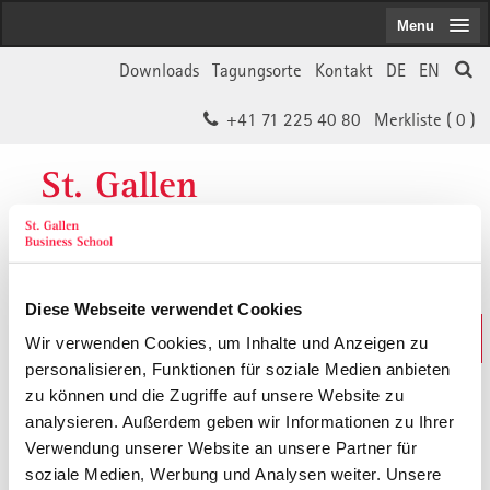
Menu
Downloads
Tagungsorte
Kontakt
DE
EN
+41 71 225 40 80
Merkliste (
0
)
St. Gallen
Business School
Diese Webseite verwendet Cookies
Weiterbildungs-Suche
Wir verwenden Cookies, um Inhalte und Anzeigen zu
In 30 Sekunden das Passende finden
personalisieren, Funktionen für soziale Medien anbieten
zu können und die Zugriffe auf unsere Website zu
analysieren. Außerdem geben wir Informationen zu Ihrer
Der von Ihnen gesuchte Inhalt ist
Verwendung unserer Website an unsere Partner für
soziale Medien, Werbung und Analysen weiter. Unsere
vermutlich umgezogen.