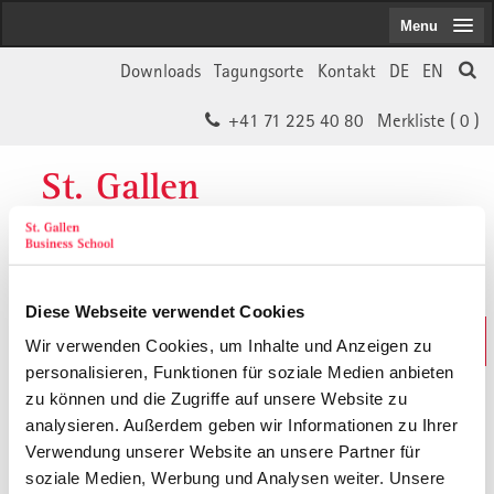
Menu
Downloads
Tagungsorte
Kontakt
DE
EN
+41 71 225 40 80
Merkliste (
0
)
St. Gallen
Business School
Diese Webseite verwendet Cookies
Weiterbildungs-Suche
Wir verwenden Cookies, um Inhalte und Anzeigen zu
In 30 Sekunden das Passende finden
personalisieren, Funktionen für soziale Medien anbieten
zu können und die Zugriffe auf unsere Website zu
analysieren. Außerdem geben wir Informationen zu Ihrer
Der von Ihnen gesuchte Inhalt ist
Verwendung unserer Website an unsere Partner für
soziale Medien, Werbung und Analysen weiter. Unsere
vermutlich umgezogen.