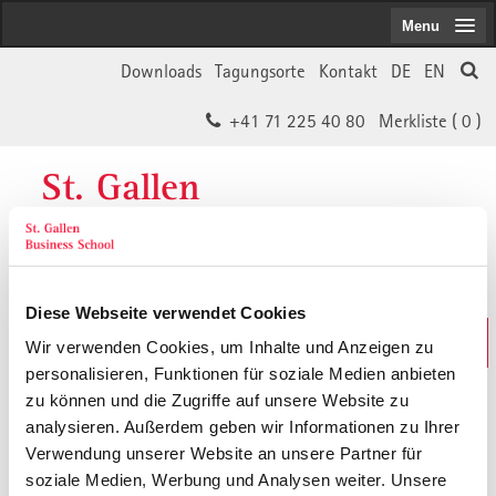
Menu
Downloads
Tagungsorte
Kontakt
DE
EN
+41 71 225 40 80
Merkliste (
0
)
St. Gallen
Business School
Diese Webseite verwendet Cookies
Weiterbildungs-Suche
Wir verwenden Cookies, um Inhalte und Anzeigen zu
In 30 Sekunden das Passende finden
personalisieren, Funktionen für soziale Medien anbieten
zu können und die Zugriffe auf unsere Website zu
analysieren. Außerdem geben wir Informationen zu Ihrer
Der von Ihnen gesuchte Inhalt ist
Verwendung unserer Website an unsere Partner für
soziale Medien, Werbung und Analysen weiter. Unsere
vermutlich umgezogen.