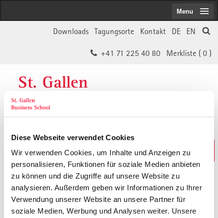
Menu
Downloads
Tagungsorte
Kontakt
DE
EN
+41 71 225 40 80
Merkliste (
0
)
St. Gallen
Business School
Diese Webseite verwendet Cookies
Weiterbildungs-Suche
Wir verwenden Cookies, um Inhalte und Anzeigen zu
In 30 Sekunden das Passende finden
personalisieren, Funktionen für soziale Medien anbieten
zu können und die Zugriffe auf unsere Website zu
analysieren. Außerdem geben wir Informationen zu Ihrer
Der von Ihnen gesuchte Inhalt ist
Verwendung unserer Website an unsere Partner für
soziale Medien, Werbung und Analysen weiter. Unsere
vermutlich umgezogen.