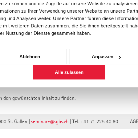
n zu können und die Zugriffe auf unsere Website zu analysiere
rmationen zu Ihrer Verwendung unserer Website an unsere Partne
Forschung
Inhouse, Consulting
Corporate 
g und Analysen weiter. Unsere Partner führen diese Informatio
Berufsbegleitendes Praxisstud
 mit weiteren Daten zusammen, die Sie ihnen bereitgestellt habe
für Führungskräfte
er Nutzung der Dienste gesammelt haben.
Ablehnen
Anpassen
lt ist vermutlich umgezogen.
Alle zulassen
n wir unsere Webseite auf eine neue technische Basis gestellt.
lte verweisen unwirksam.
m den gewünschten Inhalt zu finden.
000 St. Gallen |
seminare@sgbs.ch
|
Tel. +41 71 225 40 80
AG