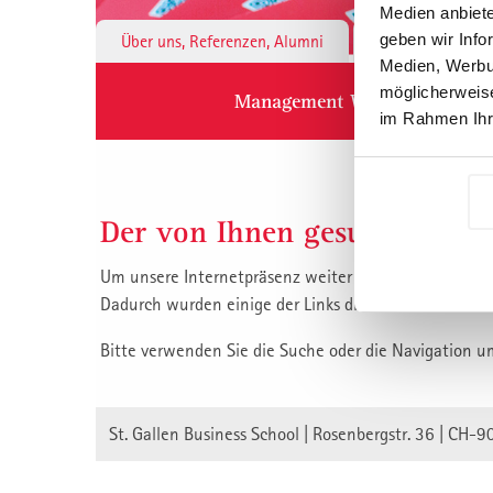
Medien anbiete
geben wir Info
Über uns, Referenzen, Alumni
Institute & 
Medien, Werbun
möglicherweise
Management Weiterbildung
im Rahmen Ihr
Der von Ihnen gesuchte Inha
Um unsere Internetpräsenz weiter zu verbessern, habe
Dadurch wurden einige der Links die auf unsere Inha
Bitte verwenden Sie die Suche oder die Navigation u
St. Gallen Business School | Rosenbergstr. 36 | CH-9