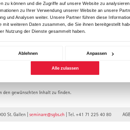
n zu können und die Zugriffe auf unsere Website zu analysiere
rmationen zu Ihrer Verwendung unserer Website an unsere Partne
Forschung
Inhouse, Consulting
Corporate 
g und Analysen weiter. Unsere Partner führen diese Informatio
Berufsbegleitendes Praxisstud
 mit weiteren Daten zusammen, die Sie ihnen bereitgestellt habe
für Führungskräfte
er Nutzung der Dienste gesammelt haben.
Ablehnen
Anpassen
lt ist vermutlich umgezogen.
Alle zulassen
n wir unsere Webseite auf eine neue technische Basis gestellt.
lte verweisen unwirksam.
m den gewünschten Inhalt zu finden.
000 St. Gallen |
seminare@sgbs.ch
|
Tel. +41 71 225 40 80
AG