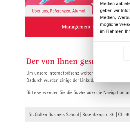
Medien anbiete
geben wir Info
Über uns, Referenzen, Alumni
Institute & 
Medien, Werbun
möglicherweise
Management Weiterbildung
im Rahmen Ihr
Der von Ihnen gesuchte Inha
Um unsere Internetpräsenz weiter zu verbessern, habe
Dadurch wurden einige der Links die auf unsere Inha
Bitte verwenden Sie die Suche oder die Navigation u
St. Gallen Business School | Rosenbergstr. 36 | CH-9