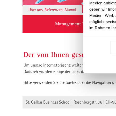
Medien anbiete
geben wir Info
Über uns, Referenzen, Alumni
Institute & 
Medien, Werbun
möglicherweise
Management Weiterbildung
im Rahmen Ihr
Der von Ihnen gesuchte Inha
Um unsere Internetpräsenz weiter zu verbessern, habe
Dadurch wurden einige der Links die auf unsere Inha
Bitte verwenden Sie die Suche oder die Navigation u
St. Gallen Business School | Rosenbergstr. 36 | CH-9