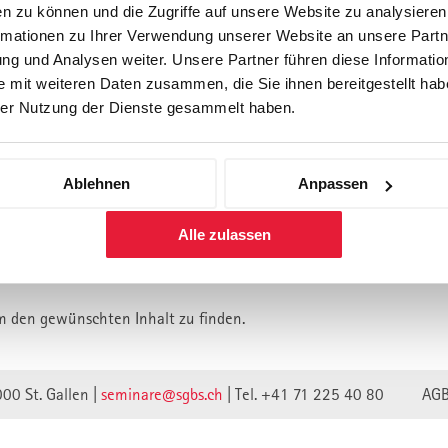
n zu können und die Zugriffe auf unsere Website zu analysiere
rmationen zu Ihrer Verwendung unserer Website an unsere Partne
Forschung
Inhouse, Consulting
Corporate 
g und Analysen weiter. Unsere Partner führen diese Informatio
Berufsbegleitendes Praxisstud
 mit weiteren Daten zusammen, die Sie ihnen bereitgestellt habe
für Führungskräfte
er Nutzung der Dienste gesammelt haben.
Ablehnen
Anpassen
lt ist vermutlich umgezogen.
Alle zulassen
n wir unsere Webseite auf eine neue technische Basis gestellt.
lte verweisen unwirksam.
m den gewünschten Inhalt zu finden.
000 St. Gallen |
seminare@sgbs.ch
|
Tel. +41 71 225 40 80
AG