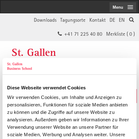
Menu
Downloads
Tagungsorte
Kontakt
DE
EN
+41 71 225 40 80
Merkliste (
0
)
St. Gallen
Business School
Diese Webseite verwendet Cookies
Weiterbildungs-Suche
Wir verwenden Cookies, um Inhalte und Anzeigen zu
In 30 Sekunden das Passende finden
personalisieren, Funktionen für soziale Medien anbieten
zu können und die Zugriffe auf unsere Website zu
analysieren. Außerdem geben wir Informationen zu Ihrer
Der von Ihnen gesuchte Inhalt ist
Verwendung unserer Website an unsere Partner für
soziale Medien, Werbung und Analysen weiter. Unsere
vermutlich umgezogen.