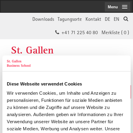
Menu
Downloads
Tagungsorte
Kontakt
DE
EN
+41 71 225 40 80
Merkliste (
0
)
St. Gallen
Business School
Diese Webseite verwendet Cookies
Weiterbildungs-Suche
Wir verwenden Cookies, um Inhalte und Anzeigen zu
In 30 Sekunden das Passende finden
personalisieren, Funktionen für soziale Medien anbieten
zu können und die Zugriffe auf unsere Website zu
analysieren. Außerdem geben wir Informationen zu Ihrer
Der von Ihnen gesuchte Inhalt ist
Verwendung unserer Website an unsere Partner für
soziale Medien, Werbung und Analysen weiter. Unsere
vermutlich umgezogen.