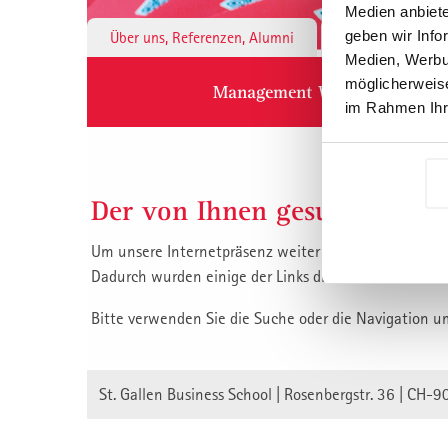
Medien anbiete
geben wir Info
Über uns, Referenzen, Alumni
Institute & 
Medien, Werbun
möglicherweise
Management Weiterbildung
im Rahmen Ihr
Der von Ihnen gesuchte Inha
Um unsere Internetpräsenz weiter zu verbessern, habe
Dadurch wurden einige der Links die auf unsere Inha
Bitte verwenden Sie die Suche oder die Navigation u
St. Gallen Business School | Rosenbergstr. 36 | CH-9