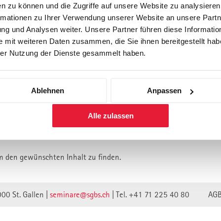
n zu können und die Zugriffe auf unsere Website zu analysiere
rmationen zu Ihrer Verwendung unserer Website an unsere Partne
Forschung
Inhouse, Consulting
Corporate 
g und Analysen weiter. Unsere Partner führen diese Informatio
Berufsbegleitendes Praxisstud
 mit weiteren Daten zusammen, die Sie ihnen bereitgestellt habe
für Führungskräfte
er Nutzung der Dienste gesammelt haben.
Ablehnen
Anpassen
lt ist vermutlich umgezogen.
Alle zulassen
n wir unsere Webseite auf eine neue technische Basis gestellt.
lte verweisen unwirksam.
m den gewünschten Inhalt zu finden.
000 St. Gallen |
seminare@sgbs.ch
|
Tel. +41 71 225 40 80
AG