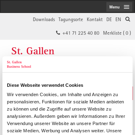
Menu
Downloads
Tagungsorte
Kontakt
DE
EN
+41 71 225 40 80
Merkliste (
0
)
St. Gallen
Business School
Diese Webseite verwendet Cookies
Weiterbildungs-Suche
Wir verwenden Cookies, um Inhalte und Anzeigen zu
In 30 Sekunden das Passende finden
personalisieren, Funktionen für soziale Medien anbieten
zu können und die Zugriffe auf unsere Website zu
analysieren. Außerdem geben wir Informationen zu Ihrer
Der von Ihnen gesuchte Inhalt ist
Verwendung unserer Website an unsere Partner für
soziale Medien, Werbung und Analysen weiter. Unsere
vermutlich umgezogen.