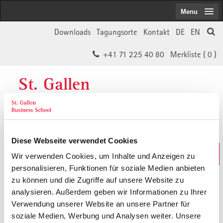
Menu
Downloads
Tagungsorte
Kontakt
DE
EN
+41 71 225 40 80
Merkliste (
0
)
St. Gallen
Business School
Diese Webseite verwendet Cookies
Weiterbildungs-Suche
Wir verwenden Cookies, um Inhalte und Anzeigen zu
In 30 Sekunden das Passende finden
personalisieren, Funktionen für soziale Medien anbieten
zu können und die Zugriffe auf unsere Website zu
analysieren. Außerdem geben wir Informationen zu Ihrer
Der von Ihnen gesuchte Inhalt ist
Verwendung unserer Website an unsere Partner für
soziale Medien, Werbung und Analysen weiter. Unsere
vermutlich umgezogen.