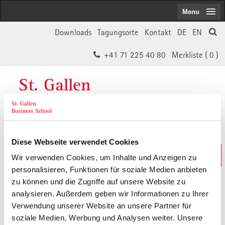
Menu
Downloads
Tagungsorte
Kontakt
DE
EN
+41 71 225 40 80
Merkliste (
0
)
St. Gallen
Business School
Diese Webseite verwendet Cookies
Weiterbildungs-Suche
Wir verwenden Cookies, um Inhalte und Anzeigen zu
In 30 Sekunden das Passende finden
personalisieren, Funktionen für soziale Medien anbieten
zu können und die Zugriffe auf unsere Website zu
analysieren. Außerdem geben wir Informationen zu Ihrer
Der von Ihnen gesuchte Inhalt ist
Verwendung unserer Website an unsere Partner für
soziale Medien, Werbung und Analysen weiter. Unsere
vermutlich umgezogen.