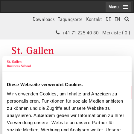
Menu
Downloads
Tagungsorte
Kontakt
DE
EN
+41 71 225 40 80
Merkliste (
0
)
St. Gallen
Business School
Diese Webseite verwendet Cookies
Weiterbildungs-Suche
Wir verwenden Cookies, um Inhalte und Anzeigen zu
In 30 Sekunden das Passende finden
personalisieren, Funktionen für soziale Medien anbieten
zu können und die Zugriffe auf unsere Website zu
analysieren. Außerdem geben wir Informationen zu Ihrer
Der von Ihnen gesuchte Inhalt ist
Verwendung unserer Website an unsere Partner für
soziale Medien, Werbung und Analysen weiter. Unsere
vermutlich umgezogen.