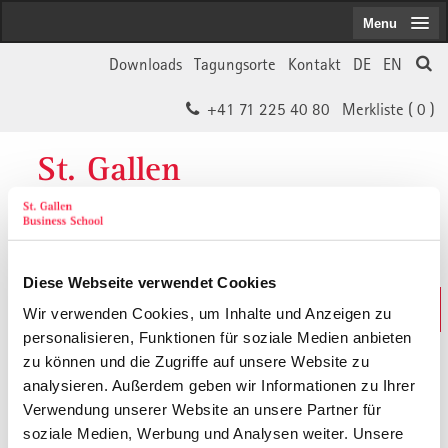
Menu
Downloads
Tagungsorte
Kontakt
DE
EN
+41 71 225 40 80
Merkliste (
0
)
St. Gallen
Business School
Diese Webseite verwendet Cookies
Weiterbildungs-Suche
Wir verwenden Cookies, um Inhalte und Anzeigen zu
In 30 Sekunden das Passende finden
personalisieren, Funktionen für soziale Medien anbieten
zu können und die Zugriffe auf unsere Website zu
analysieren. Außerdem geben wir Informationen zu Ihrer
Der von Ihnen gesuchte Inhalt ist
Verwendung unserer Website an unsere Partner für
soziale Medien, Werbung und Analysen weiter. Unsere
vermutlich umgezogen.