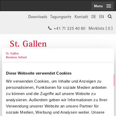
Menu
Downloads
Tagungsorte
Kontakt
DE
EN
+41 71 225 40 80
Merkliste (
0
)
St. Gallen
Business School
Diese Webseite verwendet Cookies
Weiterbildungs-Suche
Wir verwenden Cookies, um Inhalte und Anzeigen zu
In 30 Sekunden das Passende finden
personalisieren, Funktionen für soziale Medien anbieten
zu können und die Zugriffe auf unsere Website zu
analysieren. Außerdem geben wir Informationen zu Ihrer
Der von Ihnen gesuchte Inhalt ist
Verwendung unserer Website an unsere Partner für
soziale Medien, Werbung und Analysen weiter. Unsere
vermutlich umgezogen.