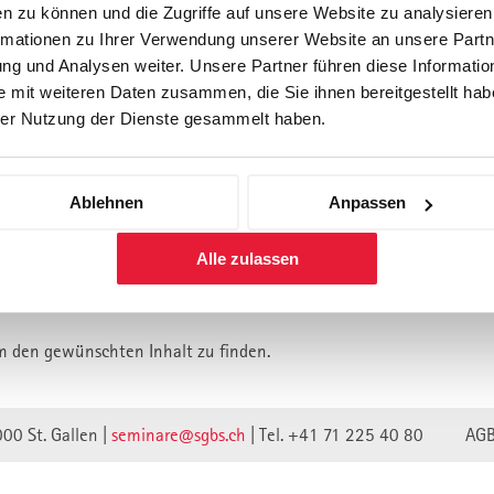
n zu können und die Zugriffe auf unsere Website zu analysiere
rmationen zu Ihrer Verwendung unserer Website an unsere Partne
Forschung
Inhouse, Consulting
Corporate 
g und Analysen weiter. Unsere Partner führen diese Informatio
Berufsbegleitendes Praxisstud
 mit weiteren Daten zusammen, die Sie ihnen bereitgestellt habe
für Führungskräfte
er Nutzung der Dienste gesammelt haben.
Ablehnen
Anpassen
lt ist vermutlich umgezogen.
Alle zulassen
n wir unsere Webseite auf eine neue technische Basis gestellt.
lte verweisen unwirksam.
m den gewünschten Inhalt zu finden.
000 St. Gallen |
seminare@sgbs.ch
|
Tel. +41 71 225 40 80
AG