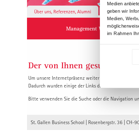
Medien anbiete
geben wir Info
Über uns, Referenzen, Alumni
Institute & 
Medien, Werbun
möglicherweise
Management Weiterbildung
im Rahmen Ihr
Der von Ihnen gesuchte Inha
Um unsere Internetpräsenz weiter zu verbessern, habe
Dadurch wurden einige der Links die auf unsere Inha
Bitte verwenden Sie die Suche oder die Navigation u
St. Gallen Business School | Rosenbergstr. 36 | CH-9