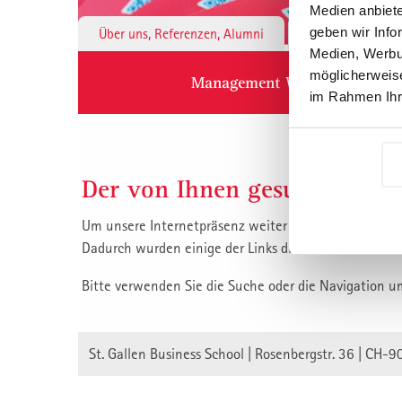
Medien anbiete
geben wir Info
Über uns, Referenzen, Alumni
Institute & 
Medien, Werbun
möglicherweise
Management Weiterbildung
im Rahmen Ihr
Der von Ihnen gesuchte Inha
Um unsere Internetpräsenz weiter zu verbessern, habe
Dadurch wurden einige der Links die auf unsere Inha
Bitte verwenden Sie die Suche oder die Navigation u
St. Gallen Business School | Rosenbergstr. 36 | CH-9