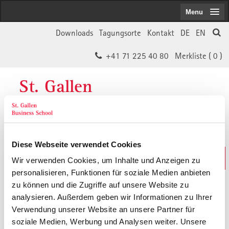
Menu
Downloads
Tagungsorte
Kontakt
DE
EN
+41 71 225 40 80
Merkliste (
0
)
St. Gallen
Business School
Diese Webseite verwendet Cookies
Weiterbildungs-Suche
Wir verwenden Cookies, um Inhalte und Anzeigen zu
In 30 Sekunden das Passende finden
personalisieren, Funktionen für soziale Medien anbieten
zu können und die Zugriffe auf unsere Website zu
analysieren. Außerdem geben wir Informationen zu Ihrer
Der von Ihnen gesuchte Inhalt ist
Verwendung unserer Website an unsere Partner für
soziale Medien, Werbung und Analysen weiter. Unsere
vermutlich umgezogen.