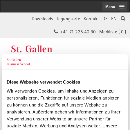
Menu
Downloads
Tagungsorte
Kontakt
DE
EN
+41 71 225 40 80
Merkliste (
0
)
St. Gallen
Business School
Diese Webseite verwendet Cookies
Weiterbildungs-Suche
Wir verwenden Cookies, um Inhalte und Anzeigen zu
In 30 Sekunden das Passende finden
personalisieren, Funktionen für soziale Medien anbieten
zu können und die Zugriffe auf unsere Website zu
analysieren. Außerdem geben wir Informationen zu Ihrer
Der von Ihnen gesuchte Inhalt ist
Verwendung unserer Website an unsere Partner für
soziale Medien, Werbung und Analysen weiter. Unsere
vermutlich umgezogen.