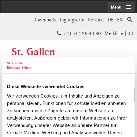
Menu
Downloads
Tagungsorte
Kontakt
DE
EN
+41 71 225 40 80
Merkliste (
0
)
St. Gallen
Business School
Diese Webseite verwendet Cookies
Weiterbildungs-Suche
Wir verwenden Cookies, um Inhalte und Anzeigen zu
In 30 Sekunden das Passende finden
personalisieren, Funktionen für soziale Medien anbieten
zu können und die Zugriffe auf unsere Website zu
analysieren. Außerdem geben wir Informationen zu Ihrer
Der von Ihnen gesuchte Inhalt ist
Verwendung unserer Website an unsere Partner für
soziale Medien, Werbung und Analysen weiter. Unsere
vermutlich umgezogen.