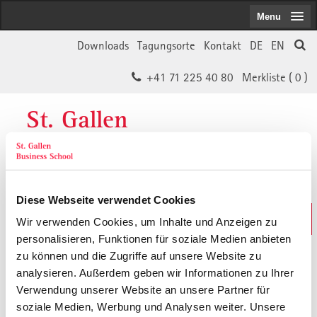
Menu
Downloads
Tagungsorte
Kontakt
DE
EN
+41 71 225 40 80
Merkliste (
0
)
St. Gallen
Business School
Diese Webseite verwendet Cookies
Weiterbildungs-Suche
Wir verwenden Cookies, um Inhalte und Anzeigen zu
In 30 Sekunden das Passende finden
personalisieren, Funktionen für soziale Medien anbieten
zu können und die Zugriffe auf unsere Website zu
analysieren. Außerdem geben wir Informationen zu Ihrer
Der von Ihnen gesuchte Inhalt ist
Verwendung unserer Website an unsere Partner für
soziale Medien, Werbung und Analysen weiter. Unsere
vermutlich umgezogen.