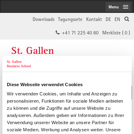
Menu
Downloads
Tagungsorte
Kontakt
DE
EN
+41 71 225 40 80
Merkliste (
0
)
St. Gallen
Business School
Diese Webseite verwendet Cookies
Weiterbildungs-Suche
Wir verwenden Cookies, um Inhalte und Anzeigen zu
In 30 Sekunden das Passende finden
personalisieren, Funktionen für soziale Medien anbieten
zu können und die Zugriffe auf unsere Website zu
analysieren. Außerdem geben wir Informationen zu Ihrer
Der von Ihnen gesuchte Inhalt ist
Verwendung unserer Website an unsere Partner für
soziale Medien, Werbung und Analysen weiter. Unsere
vermutlich umgezogen.