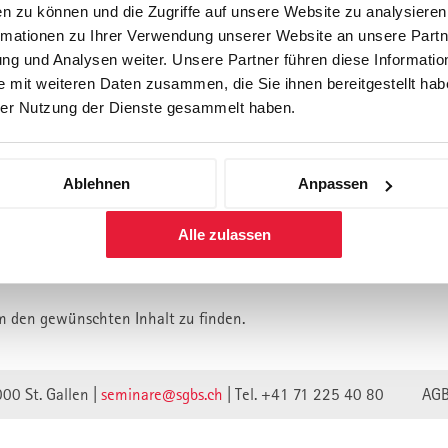
n zu können und die Zugriffe auf unsere Website zu analysiere
rmationen zu Ihrer Verwendung unserer Website an unsere Partne
Forschung
Inhouse, Consulting
Corporate 
g und Analysen weiter. Unsere Partner führen diese Informatio
Berufsbegleitendes Praxisstud
 mit weiteren Daten zusammen, die Sie ihnen bereitgestellt habe
für Führungskräfte
er Nutzung der Dienste gesammelt haben.
Ablehnen
Anpassen
lt ist vermutlich umgezogen.
Alle zulassen
n wir unsere Webseite auf eine neue technische Basis gestellt.
lte verweisen unwirksam.
m den gewünschten Inhalt zu finden.
000 St. Gallen |
seminare@sgbs.ch
|
Tel. +41 71 225 40 80
AG