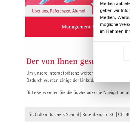
Medien anbiete
geben wir Info
Über uns, Referenzen, Alumni
Institute & 
Medien, Werbun
möglicherweise
Management Weiterbildung
im Rahmen Ihr
Der von Ihnen gesuchte Inha
Um unsere Internetpräsenz weiter zu verbessern, habe
Dadurch wurden einige der Links die auf unsere Inha
Bitte verwenden Sie die Suche oder die Navigation u
St. Gallen Business School | Rosenbergstr. 36 | CH-9