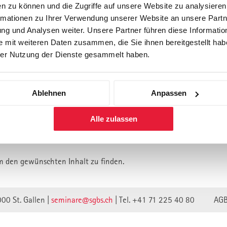
n zu können und die Zugriffe auf unsere Website zu analysiere
rmationen zu Ihrer Verwendung unserer Website an unsere Partne
Forschung
Inhouse, Consulting
Corporate 
g und Analysen weiter. Unsere Partner führen diese Informatio
Berufsbegleitendes Praxisstud
 mit weiteren Daten zusammen, die Sie ihnen bereitgestellt habe
für Führungskräfte
er Nutzung der Dienste gesammelt haben.
Ablehnen
Anpassen
lt ist vermutlich umgezogen.
Alle zulassen
n wir unsere Webseite auf eine neue technische Basis gestellt.
lte verweisen unwirksam.
m den gewünschten Inhalt zu finden.
000 St. Gallen |
seminare@sgbs.ch
|
Tel. +41 71 225 40 80
AG