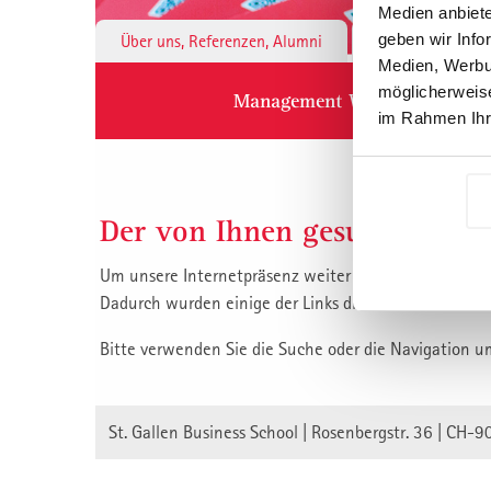
Medien anbiete
geben wir Info
Über uns, Referenzen, Alumni
Institute & 
Medien, Werbun
möglicherweise
Management Weiterbildung
im Rahmen Ihr
Der von Ihnen gesuchte Inha
Um unsere Internetpräsenz weiter zu verbessern, habe
Dadurch wurden einige der Links die auf unsere Inha
Bitte verwenden Sie die Suche oder die Navigation u
St. Gallen Business School | Rosenbergstr. 36 | CH-9