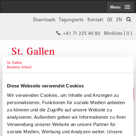
Menu
Downloads
Tagungsorte
Kontakt
DE
EN
+41 71 225 40 80
Merkliste (
0
)
St. Gallen
Business School
Diese Webseite verwendet Cookies
Weiterbildungs-Suche
Wir verwenden Cookies, um Inhalte und Anzeigen zu
In 30 Sekunden das Passende finden
personalisieren, Funktionen für soziale Medien anbieten
zu können und die Zugriffe auf unsere Website zu
analysieren. Außerdem geben wir Informationen zu Ihrer
Der von Ihnen gesuchte Inhalt ist
Verwendung unserer Website an unsere Partner für
soziale Medien, Werbung und Analysen weiter. Unsere
vermutlich umgezogen.