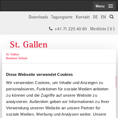
Menu
Downloads
Tagungsorte
Kontakt
DE
EN
+41 71 225 40 80
Merkliste (
0
)
St. Gallen
Business School
Diese Webseite verwendet Cookies
Weiterbildungs-Suche
Wir verwenden Cookies, um Inhalte und Anzeigen zu
In 30 Sekunden das Passende finden
personalisieren, Funktionen für soziale Medien anbieten
zu können und die Zugriffe auf unsere Website zu
analysieren. Außerdem geben wir Informationen zu Ihrer
Der von Ihnen gesuchte Inhalt ist
Verwendung unserer Website an unsere Partner für
soziale Medien, Werbung und Analysen weiter. Unsere
vermutlich umgezogen.