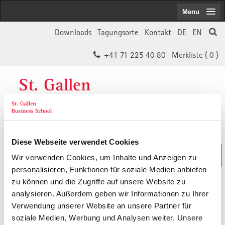
Menu
Downloads
Tagungsorte
Kontakt
DE
EN
+41 71 225 40 80
Merkliste (
0
)
St. Gallen
Business School
Diese Webseite verwendet Cookies
Weiterbildungs-Suche
Wir verwenden Cookies, um Inhalte und Anzeigen zu
In 30 Sekunden das Passende finden
personalisieren, Funktionen für soziale Medien anbieten
zu können und die Zugriffe auf unsere Website zu
analysieren. Außerdem geben wir Informationen zu Ihrer
Der von Ihnen gesuchte Inhalt ist
Verwendung unserer Website an unsere Partner für
soziale Medien, Werbung und Analysen weiter. Unsere
vermutlich umgezogen.