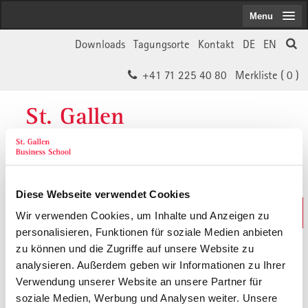
Menu
Downloads
Tagungsorte
Kontakt
DE
EN
+41 71 225 40 80
Merkliste (
0
)
St. Gallen
Business School
Diese Webseite verwendet Cookies
Weiterbildungs-Suche
Wir verwenden Cookies, um Inhalte und Anzeigen zu
In 30 Sekunden das Passende finden
personalisieren, Funktionen für soziale Medien anbieten
zu können und die Zugriffe auf unsere Website zu
analysieren. Außerdem geben wir Informationen zu Ihrer
Der von Ihnen gesuchte Inhalt ist
Verwendung unserer Website an unsere Partner für
soziale Medien, Werbung und Analysen weiter. Unsere
vermutlich umgezogen.