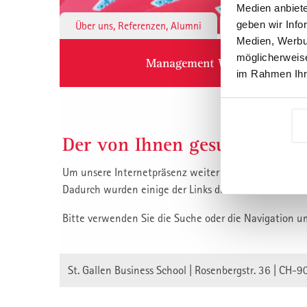
Medien anbiete
geben wir Info
Über uns, Referenzen, Alumni
Institute & 
Medien, Werbun
möglicherweise
Management Weiterbildung
im Rahmen Ihr
Der von Ihnen gesuchte Inha
Um unsere Internetpräsenz weiter zu verbessern, habe
Dadurch wurden einige der Links die auf unsere Inha
Bitte verwenden Sie die Suche oder die Navigation u
St. Gallen Business School | Rosenbergstr. 36 | CH-9