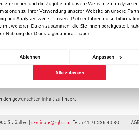
n zu können und die Zugriffe auf unsere Website zu analysiere
rmationen zu Ihrer Verwendung unserer Website an unsere Partne
Forschung
Inhouse, Consulting
Corporate 
g und Analysen weiter. Unsere Partner führen diese Informatio
Berufsbegleitendes Praxisstud
 mit weiteren Daten zusammen, die Sie ihnen bereitgestellt habe
für Führungskräfte
er Nutzung der Dienste gesammelt haben.
Ablehnen
Anpassen
lt ist vermutlich umgezogen.
Alle zulassen
n wir unsere Webseite auf eine neue technische Basis gestellt.
lte verweisen unwirksam.
m den gewünschten Inhalt zu finden.
000 St. Gallen |
seminare@sgbs.ch
|
Tel. +41 71 225 40 80
AG