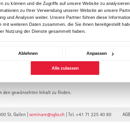
n zu können und die Zugriffe auf unsere Website zu analysiere
rmationen zu Ihrer Verwendung unserer Website an unsere Partne
Forschung
Inhouse, Consulting
Corporate 
g und Analysen weiter. Unsere Partner führen diese Informatio
Berufsbegleitendes Praxisstud
 mit weiteren Daten zusammen, die Sie ihnen bereitgestellt habe
für Führungskräfte
er Nutzung der Dienste gesammelt haben.
Ablehnen
Anpassen
lt ist vermutlich umgezogen.
Alle zulassen
n wir unsere Webseite auf eine neue technische Basis gestellt.
lte verweisen unwirksam.
m den gewünschten Inhalt zu finden.
000 St. Gallen |
seminare@sgbs.ch
|
Tel. +41 71 225 40 80
AG