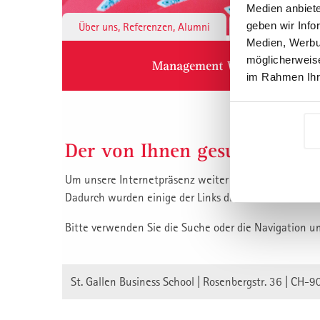
Medien anbiete
geben wir Info
Über uns, Referenzen, Alumni
Institute & 
Medien, Werbun
möglicherweise
Management Weiterbildung
im Rahmen Ihr
Der von Ihnen gesuchte Inha
Um unsere Internetpräsenz weiter zu verbessern, habe
Dadurch wurden einige der Links die auf unsere Inha
Bitte verwenden Sie die Suche oder die Navigation u
St. Gallen Business School | Rosenbergstr. 36 | CH-9