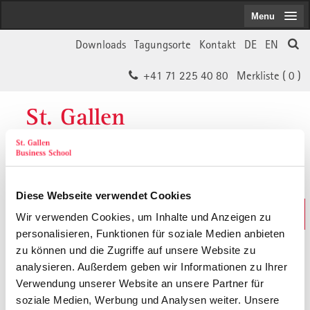
Menu
Downloads
Tagungsorte
Kontakt
DE
EN
+41 71 225 40 80
Merkliste (
0
)
St. Gallen
Business School
Diese Webseite verwendet Cookies
Weiterbildungs-Suche
Wir verwenden Cookies, um Inhalte und Anzeigen zu
In 30 Sekunden das Passende finden
personalisieren, Funktionen für soziale Medien anbieten
zu können und die Zugriffe auf unsere Website zu
analysieren. Außerdem geben wir Informationen zu Ihrer
Der von Ihnen gesuchte Inhalt ist
Verwendung unserer Website an unsere Partner für
soziale Medien, Werbung und Analysen weiter. Unsere
vermutlich umgezogen.