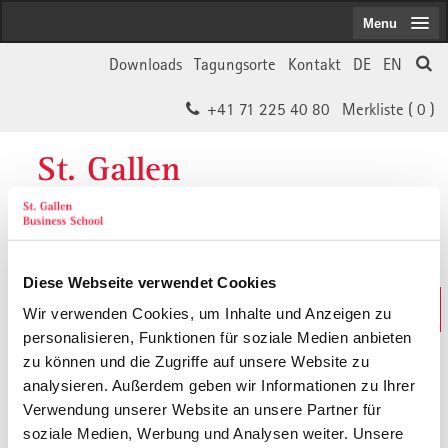
Menu
Downloads
Tagungsorte
Kontakt
DE
EN
+41 71 225 40 80
Merkliste (
0
)
St. Gallen
Business School
Diese Webseite verwendet Cookies
Weiterbildungs-Suche
Wir verwenden Cookies, um Inhalte und Anzeigen zu
In 30 Sekunden das Passende finden
personalisieren, Funktionen für soziale Medien anbieten
zu können und die Zugriffe auf unsere Website zu
analysieren. Außerdem geben wir Informationen zu Ihrer
Der von Ihnen gesuchte Inhalt ist
Verwendung unserer Website an unsere Partner für
soziale Medien, Werbung und Analysen weiter. Unsere
vermutlich umgezogen.