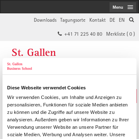
Menu
Downloads
Tagungsorte
Kontakt
DE
EN
+41 71 225 40 80
Merkliste (
0
)
St. Gallen
Business School
Diese Webseite verwendet Cookies
Weiterbildungs-Suche
Wir verwenden Cookies, um Inhalte und Anzeigen zu
In 30 Sekunden das Passende finden
personalisieren, Funktionen für soziale Medien anbieten
zu können und die Zugriffe auf unsere Website zu
analysieren. Außerdem geben wir Informationen zu Ihrer
Der von Ihnen gesuchte Inhalt ist
Verwendung unserer Website an unsere Partner für
soziale Medien, Werbung und Analysen weiter. Unsere
vermutlich umgezogen.