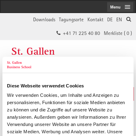
Menu
Downloads
Tagungsorte
Kontakt
DE
EN
+41 71 225 40 80
Merkliste (
0
)
St. Gallen
Business School
Diese Webseite verwendet Cookies
Weiterbildungs-Suche
Wir verwenden Cookies, um Inhalte und Anzeigen zu
In 30 Sekunden das Passende finden
personalisieren, Funktionen für soziale Medien anbieten
zu können und die Zugriffe auf unsere Website zu
analysieren. Außerdem geben wir Informationen zu Ihrer
Der von Ihnen gesuchte Inhalt ist
Verwendung unserer Website an unsere Partner für
soziale Medien, Werbung und Analysen weiter. Unsere
vermutlich umgezogen.