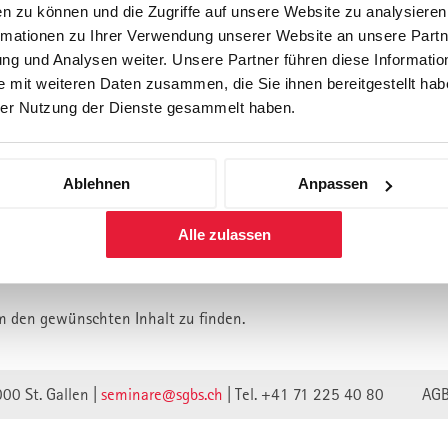
n zu können und die Zugriffe auf unsere Website zu analysiere
rmationen zu Ihrer Verwendung unserer Website an unsere Partne
Forschung
Inhouse, Consulting
Corporate 
g und Analysen weiter. Unsere Partner führen diese Informatio
Berufsbegleitendes Praxisstud
 mit weiteren Daten zusammen, die Sie ihnen bereitgestellt habe
für Führungskräfte
er Nutzung der Dienste gesammelt haben.
Ablehnen
Anpassen
lt ist vermutlich umgezogen.
Alle zulassen
n wir unsere Webseite auf eine neue technische Basis gestellt.
lte verweisen unwirksam.
m den gewünschten Inhalt zu finden.
000 St. Gallen |
seminare@sgbs.ch
|
Tel. +41 71 225 40 80
AG