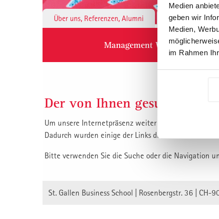
Medien anbiete
geben wir Info
Über uns, Referenzen, Alumni
Institute & 
Medien, Werbun
möglicherweise
Management Weiterbildung
im Rahmen Ihr
Der von Ihnen gesuchte Inha
Um unsere Internetpräsenz weiter zu verbessern, habe
Dadurch wurden einige der Links die auf unsere Inha
Bitte verwenden Sie die Suche oder die Navigation u
St. Gallen Business School | Rosenbergstr. 36 | CH-9