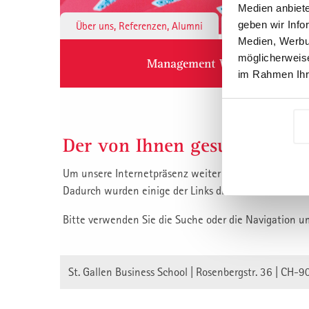
Medien anbiete
geben wir Info
Über uns, Referenzen, Alumni
Institute & 
Medien, Werbun
möglicherweise
Management Weiterbildung
im Rahmen Ihr
Der von Ihnen gesuchte Inha
Um unsere Internetpräsenz weiter zu verbessern, habe
Dadurch wurden einige der Links die auf unsere Inha
Bitte verwenden Sie die Suche oder die Navigation u
St. Gallen Business School | Rosenbergstr. 36 | CH-9