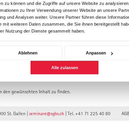
n zu können und die Zugriffe auf unsere Website zu analysiere
rmationen zu Ihrer Verwendung unserer Website an unsere Partne
Forschung
Inhouse, Consulting
Corporate 
g und Analysen weiter. Unsere Partner führen diese Informatio
Berufsbegleitendes Praxisstud
 mit weiteren Daten zusammen, die Sie ihnen bereitgestellt habe
für Führungskräfte
er Nutzung der Dienste gesammelt haben.
Ablehnen
Anpassen
lt ist vermutlich umgezogen.
Alle zulassen
n wir unsere Webseite auf eine neue technische Basis gestellt.
lte verweisen unwirksam.
m den gewünschten Inhalt zu finden.
000 St. Gallen |
seminare@sgbs.ch
|
Tel. +41 71 225 40 80
AG