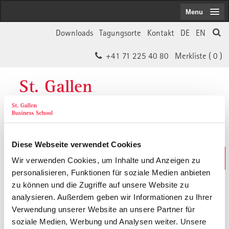
Menu
Downloads
Tagungsorte
Kontakt
DE
EN
+41 71 225 40 80
Merkliste (
0
)
St. Gallen
Business School
Diese Webseite verwendet Cookies
Weiterbildungs-Suche
Wir verwenden Cookies, um Inhalte und Anzeigen zu
In 30 Sekunden das Passende finden
personalisieren, Funktionen für soziale Medien anbieten
zu können und die Zugriffe auf unsere Website zu
analysieren. Außerdem geben wir Informationen zu Ihrer
Der von Ihnen gesuchte Inhalt ist
Verwendung unserer Website an unsere Partner für
soziale Medien, Werbung und Analysen weiter. Unsere
vermutlich umgezogen.