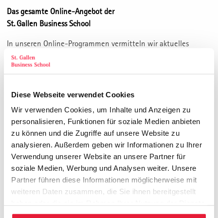
Das gesamte Online-Angebot der
St. Gallen Business School
In unseren Online-Programmen vermitteln wir aktuelles
Managementwissen und neue Kompetenzen in rein virtuellem
Fernlernen:
In Live-Video-Sessions treffen Sie sich mit unseren besten
Diese Webseite verwendet Cookies
Dozentinnen und Dozenten in einem virtuellen
Wir verwenden Cookies, um Inhalte und Anzeigen zu
Klassenzimmer.
personalisieren, Funktionen für soziale Medien anbieten
zu können und die Zugriffe auf unsere Website zu
Unser umfassendes Online-Programm deckt alle wesentlichen
analysieren. Außerdem geben wir Informationen zu Ihrer
Themen der Management Weiterbildung ab.
Verwendung unserer Website an unsere Partner für
soziale Medien, Werbung und Analysen weiter. Unsere
Zum Programm
Partner führen diese Informationen möglicherweise mit
Blended Learning Weiterbildung
weiteren Daten zusammen, die Sie ihnen bereitgestellt
haben oder die sie im Rahmen Ihrer Nutzung der Dienste
gesammelt haben.